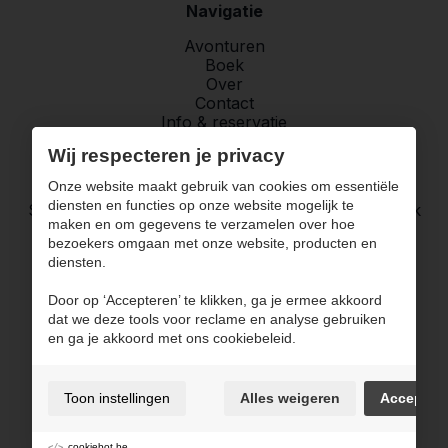
Navigatie
Avonturen
Boek
Over
Contact
Info & reservatie
Wij respecteren je privacy
Vragen over jouw volgend avontuur?
Onze website maakt gebruik van cookies om essentiële
diensten en functies op onze website mogelijk te
Stuur, mail, Whatsapp me. Ik neem zo snel mogelijk
maken en om gegevens te verzamelen over hoe
contact met je op.
bezoekers omgaan met onze website, producten en
diensten.
Info & reservatie
Door op ‘Accepteren’ te klikken, ga je ermee akkoord
dat we deze tools voor reclame en analyse gebruiken
en ga je akkoord met ons cookiebeleid.
Gebruiksvoorwaarden & privacybeleid
Cookie policy
Cookie voorkeuren
Toon instellingen
Alles weigeren
Accepter
Sitemap
Login
cookiebot.be