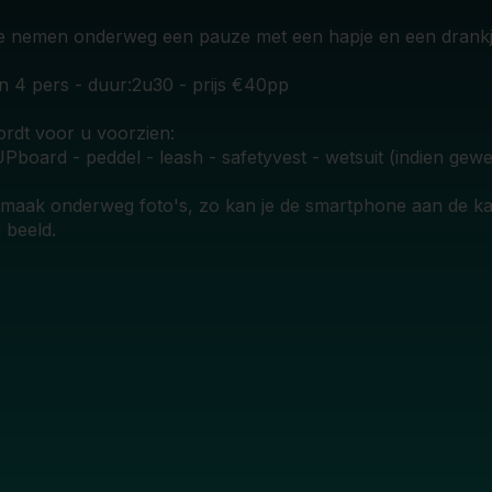
 nemen onderweg een pauze met een hapje en een drankj
n 4 pers - duur:2u30 - prijs €40pp
rdt voor u voorzien:
Pboard - peddel - leash - safetyvest - wetsuit (indien gewe
 maak onderweg foto's, zo kan je de smartphone aan de kan
 beeld.