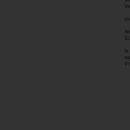
Ve
mi
Wo
SU
Ik
op
Vr