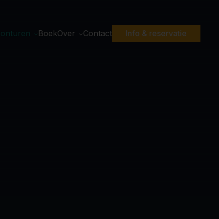
onturen
Boek
Over
Contact
Info & reservatie