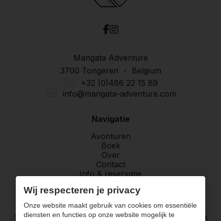
Mangata Adventure
3700 Tongeren - Belgium
+32 (0)486 22 15 89
info@mangata-adventure.com
Navigatie
Avonturen
Boek
Over
Contact
Info & reservatie
Wij respecteren je privacy
Vragen over jouw volgend avontuur?
Onze website maakt gebruik van cookies om essentiële
diensten en functies op onze website mogelijk te
Stuur, mail, Whatsapp me. Ik neem zo snel mogelijk